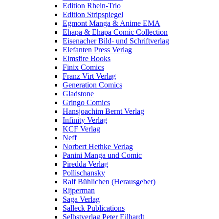
Edition Rhein-Trio
Edition Stripspiegel
Egmont Manga & Anime EMA
Ehapa & Ehapa Comic Collection
Eisenacher Bild- und Schriftverlag
Elefanten Press Verlag
Elmsfire Books
Finix Comics
Franz Virt Verlag
Generation Comics
Gladstone
Gringo Comics
Hansjoachim Bernt Verlag
Infinity Verlag
KCF Verlag
Neff
Norbert Hethke Verlag
Panini Manga und Comic
Piredda Verlag
Pollischansky
Ralf Bühlichen (Herausgeber)
Rijperman
Saga Verlag
Salleck Publications
Selbstverlag Peter Eilhardt