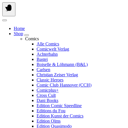
Springe
zum
Inhalt
Home
Shop
Comics
Alle Comics
Comicwelt Verlag
Achterbahn
Bastei
Boiselle & Löhmann (B&L)
Carlsen
Christian Zeiser Verlag
Classic Heroes
Comic Club Hannover (CCH)
Comicplus+
Cross Cult
Dani Books
Edition Comic Speedline
Editions du Fou
Edition Kunst der Comics
Edition Olms
Edition Quasimodo