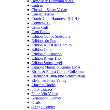
Boiselle & Löhmann (B&L)
Carlsen
Christian Zeiser Verlag
Classic Heroes
Comic Club Hannover (CCH)
Comicplus+
Cross Cult
Dani Books
Edition Comic Speedline
Editions du Fou
Edition Kunst der Comics
Edition Olms
Edition Quasimodo
Edition Rhein-Trio
Edition Stripspiegel
Egmont Manga & Anime EMA
Ehapa & Ehapa Comic Collection
Eisenacher Bild- und Schriftverlag
Elefanten Press Verlag
Elmsfire Books
Finix Comics
Franz Virt Verlag
Generation Comics
Gladstone
Gringo Comics