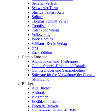
Semmel Verlach
Schwarzer Turm
Shanda Fantasy Arts
Splitter
Thomas Schmitt Verlag
Toonfish
Totenkopf Verlag
Volksverlag
Wick Comics
Williams-Recht Verlag
Yps
Zack Edition
Comic-Zubehör
Archivboxen und Titeltrenner
Comic Spezial-Hüllen und Boards
Comicschuber und Sammelordner
Software für die Verwaltung der Comic-
Sammlung
Bücher
Alle Bücher
Artbooks
Biografien
Erzählende Literatur
Essen & Trinken
Gegenwartsliteratur ab 1945