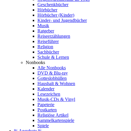
Geschenkbücher
Hörbücher
Hörbücher (Kinder)
Kinder- und Jugendbücher
Musik
Ratgeber
Reiseerzählungen
Reiseführer
Religion
Sachbücher
Schule & Lernen
Nonbooks
Alle Nonbooks
DVD & Blu-ray
Gotteslobhüllen
Haushalt & Wohnen
Kalender
Lesezeichen
Musik-CDs & Vinyl
Papeterie
Postkarten
Religiöse Artikel
Sammelkartenspiele
Spiele
% Angebote %