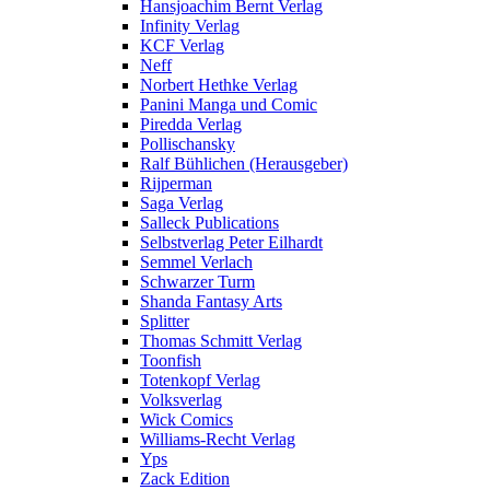
Hansjoachim Bernt Verlag
Infinity Verlag
KCF Verlag
Neff
Norbert Hethke Verlag
Panini Manga und Comic
Piredda Verlag
Pollischansky
Ralf Bühlichen (Herausgeber)
Rijperman
Saga Verlag
Salleck Publications
Selbstverlag Peter Eilhardt
Semmel Verlach
Schwarzer Turm
Shanda Fantasy Arts
Splitter
Thomas Schmitt Verlag
Toonfish
Totenkopf Verlag
Volksverlag
Wick Comics
Williams-Recht Verlag
Yps
Zack Edition