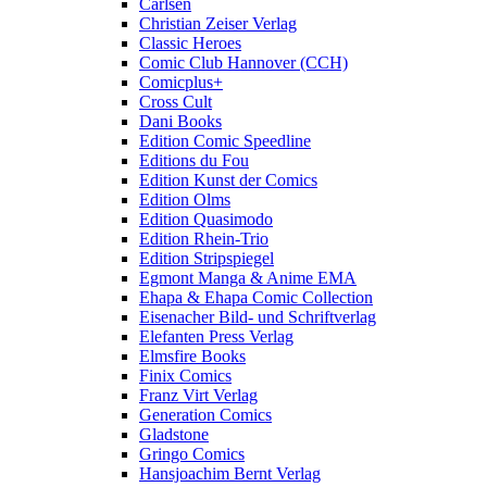
Carlsen
Christian Zeiser Verlag
Classic Heroes
Comic Club Hannover (CCH)
Comicplus+
Cross Cult
Dani Books
Edition Comic Speedline
Editions du Fou
Edition Kunst der Comics
Edition Olms
Edition Quasimodo
Edition Rhein-Trio
Edition Stripspiegel
Egmont Manga & Anime EMA
Ehapa & Ehapa Comic Collection
Eisenacher Bild- und Schriftverlag
Elefanten Press Verlag
Elmsfire Books
Finix Comics
Franz Virt Verlag
Generation Comics
Gladstone
Gringo Comics
Hansjoachim Bernt Verlag