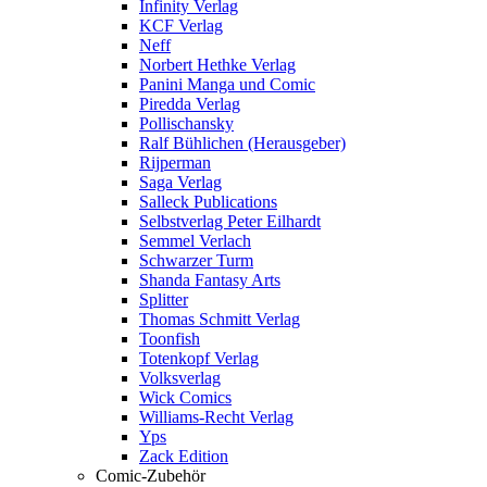
Infinity Verlag
KCF Verlag
Neff
Norbert Hethke Verlag
Panini Manga und Comic
Piredda Verlag
Pollischansky
Ralf Bühlichen (Herausgeber)
Rijperman
Saga Verlag
Salleck Publications
Selbstverlag Peter Eilhardt
Semmel Verlach
Schwarzer Turm
Shanda Fantasy Arts
Splitter
Thomas Schmitt Verlag
Toonfish
Totenkopf Verlag
Volksverlag
Wick Comics
Williams-Recht Verlag
Yps
Zack Edition
Comic-Zubehör