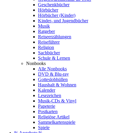
Geschenkbücher
Hörbücher
Hörbücher (Kinder)
Kinder- und Jugendbücher
Musik
Ratgeber
Reiseerzählungen
Reiseführer
Religion
Sachbücher
Schule & Lernen
Nonbooks
Alle Nonbooks
DVD & Blu-ray
Gotteslobhüllen
Haushalt & Wohnen
Kalender
Lesezeichen
Musik-CDs & Vinyl
Papeterie
Postkarten
Religiöse Artikel
Sammelkartenspiele
Spiele
% Angebote %