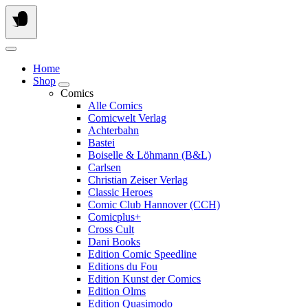
Springe
zum
Inhalt
Home
Shop
Comics
Alle Comics
Comicwelt Verlag
Achterbahn
Bastei
Boiselle & Löhmann (B&L)
Carlsen
Christian Zeiser Verlag
Classic Heroes
Comic Club Hannover (CCH)
Comicplus+
Cross Cult
Dani Books
Edition Comic Speedline
Editions du Fou
Edition Kunst der Comics
Edition Olms
Edition Quasimodo