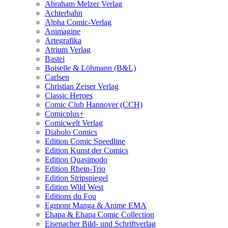
Abraham Melzer Verlag
Achterbahn
Alpha Comic-Verlag
Animagine
Artegrafika
Atrium Verlag
Bastei
Boiselle & Löhmann (B&L)
Carlsen
Christian Zeiser Verlag
Classic Heroes
Comic Club Hannover (CCH)
Comicplus+
Comicwelt Verlag
Diabolo Comics
Edition Comic Speedline
Edition Kunst der Comics
Edition Quasimodo
Edition Rhein-Trio
Edition Stripspiegel
Edition Wild West
Editions du Fou
Egmont Manga & Anime EMA
Ehapa & Ehapa Comic Collection
Eisenacher Bild- und Schriftverlag