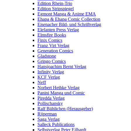
Edition Rhein-Trio
Edition Stripspiegel
Egmont Manga & Anime EMA
Ehapa & Ehapa Comic Collection
Eisenacher Bild- und Schriftverlag
Elefanten Press Verlag
Elmsfire Books
Finix Comics
Franz Virt Verlag
Generation Comics
Gladstone
Gringo Comics
Hansjoachim Bernt Verlag
Infinity Verlag
KCF Verlag
Neff
Norbert Hethke Verlag
Panini Manga und Comic
Piredda Verlag
Pollischansky
Ralf Bühlichen (Herausgeber)
Rijperman
Saga Verlag
Salleck Publications
Selbstverlag Peter Eilhardt