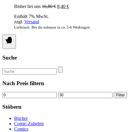
Ursprünglicher
Aktueller
Bisher bei uns
16,80
€
8,40
€
Preis
Preis
Enthält 7% MwSt.
war:
ist:
zzgl.
Versand
16,80 €
8,40 €.
Lieferzeit: Bei dir zuhause in ca. 2-6 Werktagen
Suche
Suchen
nach:
Nach Preis filtern
Min.
Max.
Filter
Preis
Preis
Stöbern
Bücher
Comic-Zubehör
Comics