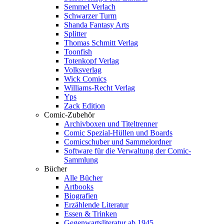
Semmel Verlach
Schwarzer Turm
Shanda Fantasy Arts
Splitter
Thomas Schmitt Verlag
Toonfish
Totenkopf Verlag
Volksverlag
Wick Comics
Williams-Recht Verlag
Yps
Zack Edition
Comic-Zubehör
Archivboxen und Titeltrenner
Comic Spezial-Hüllen und Boards
Comicschuber und Sammelordner
Software für die Verwaltung der Comic-
Sammlung
Bücher
Alle Bücher
Artbooks
Biografien
Erzählende Literatur
Essen & Trinken
Gegenwartsliteratur ab 1945