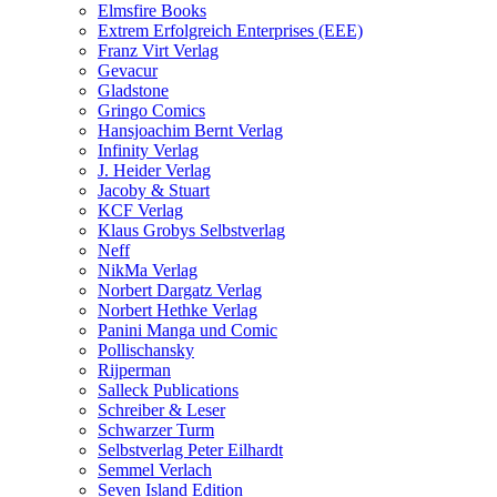
Elmsfire Books
Extrem Erfolgreich Enterprises (EEE)
Franz Virt Verlag
Gevacur
Gladstone
Gringo Comics
Hansjoachim Bernt Verlag
Infinity Verlag
J. Heider Verlag
Jacoby & Stuart
KCF Verlag
Klaus Grobys Selbstverlag
Neff
NikMa Verlag
Norbert Dargatz Verlag
Norbert Hethke Verlag
Panini Manga und Comic
Pollischansky
Rijperman
Salleck Publications
Schreiber & Leser
Schwarzer Turm
Selbstverlag Peter Eilhardt
Semmel Verlach
Seven Island Edition