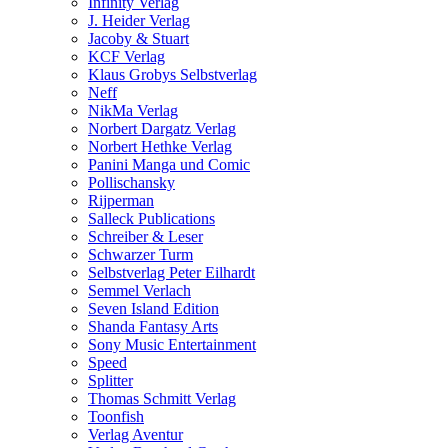
Infinity Verlag
J. Heider Verlag
Jacoby & Stuart
KCF Verlag
Klaus Grobys Selbstverlag
Neff
NikMa Verlag
Norbert Dargatz Verlag
Norbert Hethke Verlag
Panini Manga und Comic
Pollischansky
Rijperman
Salleck Publications
Schreiber & Leser
Schwarzer Turm
Selbstverlag Peter Eilhardt
Semmel Verlach
Seven Island Edition
Shanda Fantasy Arts
Sony Music Entertainment
Speed
Splitter
Thomas Schmitt Verlag
Toonfish
Verlag Aventur