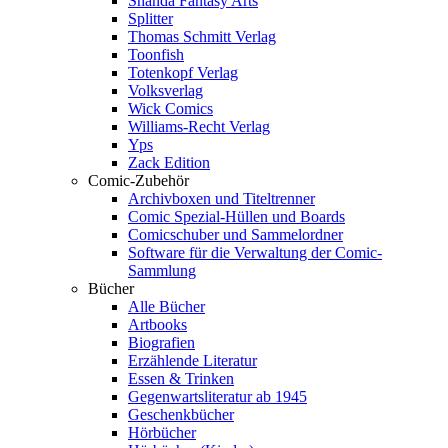
Shanda Fantasy Arts
Splitter
Thomas Schmitt Verlag
Toonfish
Totenkopf Verlag
Volksverlag
Wick Comics
Williams-Recht Verlag
Yps
Zack Edition
Comic-Zubehör
Archivboxen und Titeltrenner
Comic Spezial-Hüllen und Boards
Comicschuber und Sammelordner
Software für die Verwaltung der Comic-
Sammlung
Bücher
Alle Bücher
Artbooks
Biografien
Erzählende Literatur
Essen & Trinken
Gegenwartsliteratur ab 1945
Geschenkbücher
Hörbücher