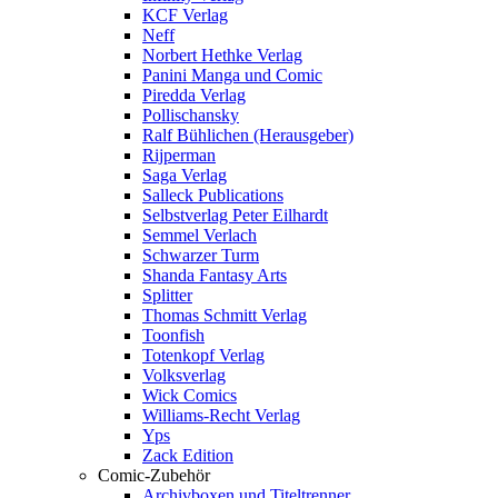
KCF Verlag
Neff
Norbert Hethke Verlag
Panini Manga und Comic
Piredda Verlag
Pollischansky
Ralf Bühlichen (Herausgeber)
Rijperman
Saga Verlag
Salleck Publications
Selbstverlag Peter Eilhardt
Semmel Verlach
Schwarzer Turm
Shanda Fantasy Arts
Splitter
Thomas Schmitt Verlag
Toonfish
Totenkopf Verlag
Volksverlag
Wick Comics
Williams-Recht Verlag
Yps
Zack Edition
Comic-Zubehör
Archivboxen und Titeltrenner