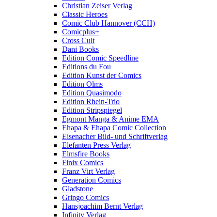
Christian Zeiser Verlag
Classic Heroes
Comic Club Hannover (CCH)
Comicplus+
Cross Cult
Dani Books
Edition Comic Speedline
Editions du Fou
Edition Kunst der Comics
Edition Olms
Edition Quasimodo
Edition Rhein-Trio
Edition Stripspiegel
Egmont Manga & Anime EMA
Ehapa & Ehapa Comic Collection
Eisenacher Bild- und Schriftverlag
Elefanten Press Verlag
Elmsfire Books
Finix Comics
Franz Virt Verlag
Generation Comics
Gladstone
Gringo Comics
Hansjoachim Bernt Verlag
Infinity Verlag