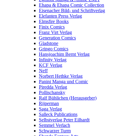
Ehapa & Ehapa Comic Collection
Eisenacher Bild- und Schriftverlag
Elefanten Press Verlag
Elmsfire Books
Finix Comics
Franz Virt Verlag
Generation Comics
Gladstone
Gringo Comics
Hansjoachim Bernt Verlag
Infinity Verlag
KCF Verlag
Neff
Norbert Hethke Verlag
Panini Manga und Comic
Piredda Verlag
Pollischansky
Ralf Bühlichen (Herausgeber)
Rijperman
Saga Verlag
Salleck Publications
Selbstverlag Peter Eilhardt
Semmel Verlach
Schwarzer Turm