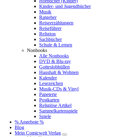
Hörbücher (Kinder)
Kinder- und Jugendbücher
Musik
Ratgeber
Reiseerzählungen
Reiseführer
Religion
Sachbücher
Schule & Lernen
Nonbooks
Alle Nonbooks
DVD & Blu-ray
Gotteslobhüllen
Haushalt & Wohnen
Kalender
Lesezeichen
Musik-CDs & Vinyl
Papeterie
Postkarten
Religiöse Artikel
Sammelkartenspiele
Spiele
% Angebote %
Blog
Mein Comicwelt Verlag