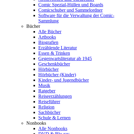
Comic Spezial-Hüllen und Boards
Comicschuber und Sammelordner
Software für die Verwaltung der Comic-
Sammlung
Bücher
Alle Bücher
Artbooks
Biografien
Erzählende Literatur
Essen & Trinken
Gegenwartsliteratur ab 1945
Geschenkbücher
Hörbücher
Hörbücher (Kinder)
Kinder- und Jugendbücher
Musik
Ratgeber
Reiseerzählungen
Reiseführer
Religion
Sachbücher
Schule & Lernen
Nonbooks
Alle Nonbooks
DVD & Blu-ray