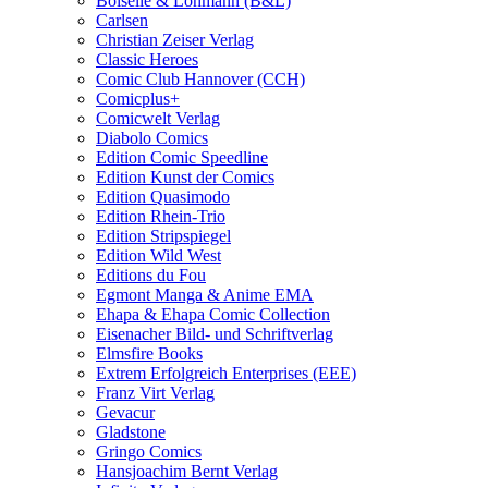
Boiselle & Löhmann (B&L)
Carlsen
Christian Zeiser Verlag
Classic Heroes
Comic Club Hannover (CCH)
Comicplus+
Comicwelt Verlag
Diabolo Comics
Edition Comic Speedline
Edition Kunst der Comics
Edition Quasimodo
Edition Rhein-Trio
Edition Stripspiegel
Edition Wild West
Editions du Fou
Egmont Manga & Anime EMA
Ehapa & Ehapa Comic Collection
Eisenacher Bild- und Schriftverlag
Elmsfire Books
Extrem Erfolgreich Enterprises (EEE)
Franz Virt Verlag
Gevacur
Gladstone
Gringo Comics
Hansjoachim Bernt Verlag