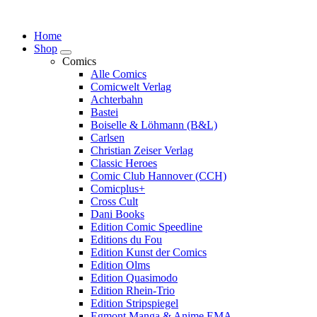
Springe
zum
Home
Inhalt
Shop
Comics
Alle Comics
Comicwelt Verlag
Achterbahn
Bastei
Boiselle & Löhmann (B&L)
Carlsen
Christian Zeiser Verlag
Classic Heroes
Comic Club Hannover (CCH)
Comicplus+
Cross Cult
Dani Books
Edition Comic Speedline
Editions du Fou
Edition Kunst der Comics
Edition Olms
Edition Quasimodo
Edition Rhein-Trio
Edition Stripspiegel
Egmont Manga & Anime EMA