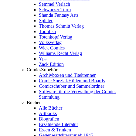
Semmel Verlach
Schwarzer Turm
Shanda Fantasy Arts
Splitter
Thomas Schmitt Verlag
Toonfish
Totenkopf Verlag
Volksverlag
Wick Comics
Williams-Recht Verlag
Yps
Zack Edition
Comic-Zubehör
Archivboxen und Titeltrenner
Comic Spezial-Hüllen und Boards
Comicschuber und Sammelordner
Software für die Verwaltung der Comic-
Sammlung
Bücher
Alle Bücher
Artbooks
Biografien
Erzählende Literatur
Essen & Trinken
Gegenwartsliteratur ab 1945