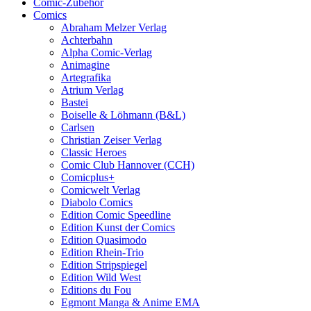
Comic-Zubehör
Comics
Abraham Melzer Verlag
Achterbahn
Alpha Comic-Verlag
Animagine
Artegrafika
Atrium Verlag
Bastei
Boiselle & Löhmann (B&L)
Carlsen
Christian Zeiser Verlag
Classic Heroes
Comic Club Hannover (CCH)
Comicplus+
Comicwelt Verlag
Diabolo Comics
Edition Comic Speedline
Edition Kunst der Comics
Edition Quasimodo
Edition Rhein-Trio
Edition Stripspiegel
Edition Wild West
Editions du Fou
Egmont Manga & Anime EMA