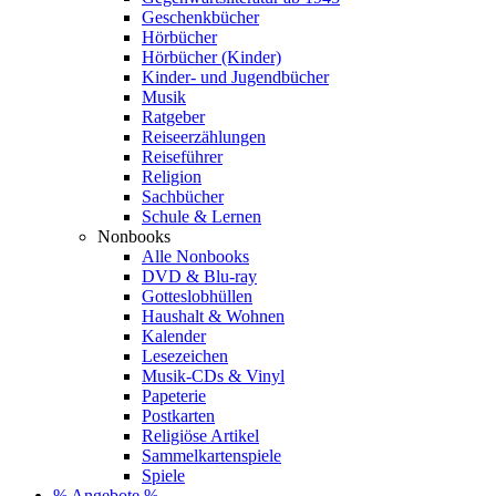
Geschenkbücher
Hörbücher
Hörbücher (Kinder)
Kinder- und Jugendbücher
Musik
Ratgeber
Reiseerzählungen
Reiseführer
Religion
Sachbücher
Schule & Lernen
Nonbooks
Alle Nonbooks
DVD & Blu-ray
Gotteslobhüllen
Haushalt & Wohnen
Kalender
Lesezeichen
Musik-CDs & Vinyl
Papeterie
Postkarten
Religiöse Artikel
Sammelkartenspiele
Spiele
% Angebote %