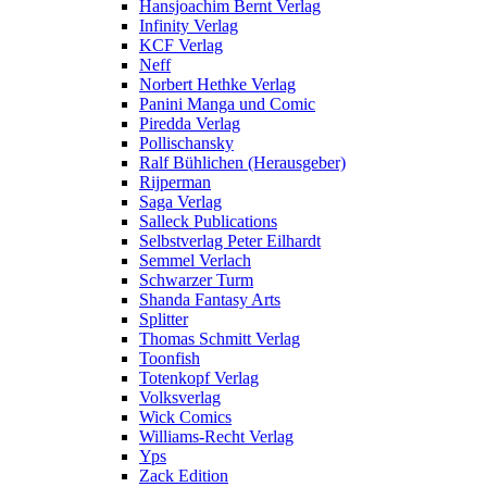
Hansjoachim Bernt Verlag
Infinity Verlag
KCF Verlag
Neff
Norbert Hethke Verlag
Panini Manga und Comic
Piredda Verlag
Pollischansky
Ralf Bühlichen (Herausgeber)
Rijperman
Saga Verlag
Salleck Publications
Selbstverlag Peter Eilhardt
Semmel Verlach
Schwarzer Turm
Shanda Fantasy Arts
Splitter
Thomas Schmitt Verlag
Toonfish
Totenkopf Verlag
Volksverlag
Wick Comics
Williams-Recht Verlag
Yps
Zack Edition