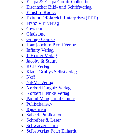
Ehapa & Ehapa Comic Collection
Eisenacher Bild- und Schriftverlag
Elmsfire Books
Extrem Erfolgreich Enterprises (EEE)
Franz Virt Verlag
Gevacur
Gladstone
Gringo Comics
Hansjoachim Bernt Verlag
Infinity Verlag
J. Heider Verlag
Jacoby & Stuart
KCF Verlag
Klaus Grobys Selbstverlag
Neff
NikMa Verlag
Norbert Dargatz Verlag
Norbert Hethke Verlag
Panini Manga und Comic
Pollischansky
Rijperman
Salleck Publications
Schreiber & Leser
Schwarzer Turm
Selbstverlag Peter Eilhardt