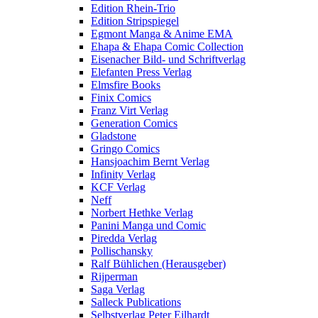
Edition Rhein-Trio
Edition Stripspiegel
Egmont Manga & Anime EMA
Ehapa & Ehapa Comic Collection
Eisenacher Bild- und Schriftverlag
Elefanten Press Verlag
Elmsfire Books
Finix Comics
Franz Virt Verlag
Generation Comics
Gladstone
Gringo Comics
Hansjoachim Bernt Verlag
Infinity Verlag
KCF Verlag
Neff
Norbert Hethke Verlag
Panini Manga und Comic
Piredda Verlag
Pollischansky
Ralf Bühlichen (Herausgeber)
Rijperman
Saga Verlag
Salleck Publications
Selbstverlag Peter Eilhardt