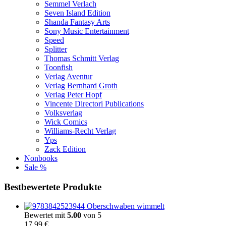
Semmel Verlach
Seven Island Edition
Shanda Fantasy Arts
Sony Music Entertainment
Speed
Splitter
Thomas Schmitt Verlag
Toonfish
Verlag Aventur
Verlag Bernhard Groth
Verlag Peter Hopf
Vincente Directori Publications
Volksverlag
Wick Comics
Williams-Recht Verlag
Yps
Zack Edition
Nonbooks
Sale %
Bestbewertete Produkte
Oberschwaben wimmelt
Bewertet mit
5.00
von 5
17,99
€