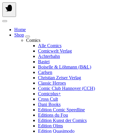
Springe
zum
Inhalt
Home
Shop
Comics
Alle Comics
Comicwelt Verlag
Achterbahn
Bastei
Boiselle & Löhmann (B&L)
Carlsen
Christian Zeiser Verlag
Classic Heroes
Comic Club Hannover (CCH)
Comicplus+
Cross Cult
Dani Books
Edition Comic Speedline
Editions du Fou
Edition Kunst der Comics
Edition Olms
Edition Quasimodo