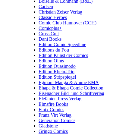
Boiselle & Löhmann (B&L)
Carlsen
Christian Zeiser Verlag
Classic Heroes
Comic Club Hannover (CCH)
Comicplus+
Cross Cult
Dani Books
Edition Comic Speedline
Editions du Fou
Edition Kunst der Comics
Edition Olms
Edition Quasimodo
Edition Rhein-Trio
Edition Stripspiegel
Egmont Manga & Anime EMA
Ehapa & Ehapa Comic Collection
Eisenacher Bild- und Schriftverlag
Elefanten Press Verlag
Elmsfire Books
Finix Comics
Franz Virt Verlag
Generation Comics
Gladstone
Gringo Comics