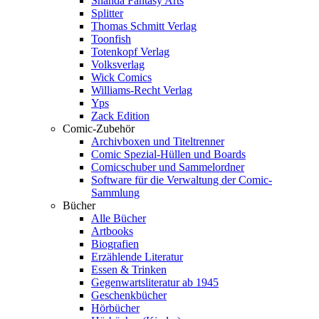
Shanda Fantasy Arts
Splitter
Thomas Schmitt Verlag
Toonfish
Totenkopf Verlag
Volksverlag
Wick Comics
Williams-Recht Verlag
Yps
Zack Edition
Comic-Zubehör
Archivboxen und Titeltrenner
Comic Spezial-Hüllen und Boards
Comicschuber und Sammelordner
Software für die Verwaltung der Comic-
Sammlung
Bücher
Alle Bücher
Artbooks
Biografien
Erzählende Literatur
Essen & Trinken
Gegenwartsliteratur ab 1945
Geschenkbücher
Hörbücher