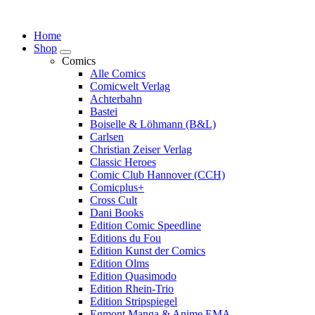
Springe
zum
Home
Inhalt
Shop
Comics
Alle Comics
Comicwelt Verlag
Achterbahn
Bastei
Boiselle & Löhmann (B&L)
Carlsen
Christian Zeiser Verlag
Classic Heroes
Comic Club Hannover (CCH)
Comicplus+
Cross Cult
Dani Books
Edition Comic Speedline
Editions du Fou
Edition Kunst der Comics
Edition Olms
Edition Quasimodo
Edition Rhein-Trio
Edition Stripspiegel
Egmont Manga & Anime EMA