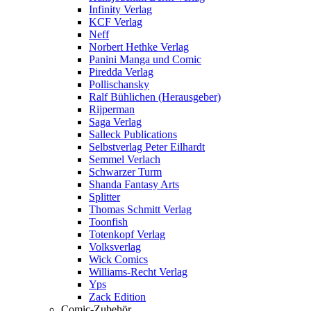
Infinity Verlag
KCF Verlag
Neff
Norbert Hethke Verlag
Panini Manga und Comic
Piredda Verlag
Pollischansky
Ralf Bühlichen (Herausgeber)
Rijperman
Saga Verlag
Salleck Publications
Selbstverlag Peter Eilhardt
Semmel Verlach
Schwarzer Turm
Shanda Fantasy Arts
Splitter
Thomas Schmitt Verlag
Toonfish
Totenkopf Verlag
Volksverlag
Wick Comics
Williams-Recht Verlag
Yps
Zack Edition
Comic-Zubehör