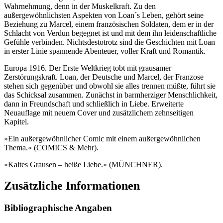
Wahrnehmung, denn in der Muskelkraft. Zu den
Menge
außergewöhnlichsten Aspekten von Loan´s Leben, gehört seine
Beziehung zu Marcel, einem französischen Soldaten, dem er in der
Schlacht von Verdun begegnet ist und mit dem ihn leidenschaftliche
Gefühle verbinden. Nichtsdestotrotz sind die Geschichten mit Loan
in erster Linie spannende Abenteuer, voller Kraft und Romantik.
Europa 1916. Der Erste Weltkrieg tobt mit grausamer
Zerstörungskraft. Loan, der Deutsche und Marcel, der Franzose
stehen sich gegenüber und obwohl sie alles trennen müßte, führt sie
das Schicksal zusammen. Zunächst in barmherziger Menschlichkeit,
dann in Freundschaft und schließlich in Liebe. Erweiterte
Neuauflage mit neuem Cover und zusätzlichem zehnseitigen
Kapitel.
»Ein außergewöhnlicher Comic mit einem außergewöhnlichen
Thema.« (COMICS & Mehr).
»Kaltes Grausen – heiße Liebe.« (MÜNCHNER).
Zusätzliche Informationen
Bibliographische Angaben