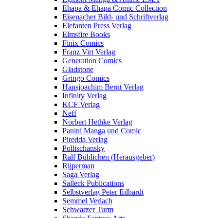
Ehapa & Ehapa Comic Collection
Eisenacher Bild- und Schriftverlag
Elefanten Press Verlag
Elmsfire Books
Finix Comics
Franz Virt Verlag
Generation Comics
Gladstone
Gringo Comics
Hansjoachim Bernt Verlag
Infinity Verlag
KCF Verlag
Neff
Norbert Hethke Verlag
Panini Manga und Comic
Piredda Verlag
Pollischansky
Ralf Bühlichen (Herausgeber)
Rijperman
Saga Verlag
Salleck Publications
Selbstverlag Peter Eilhardt
Semmel Verlach
Schwarzer Turm