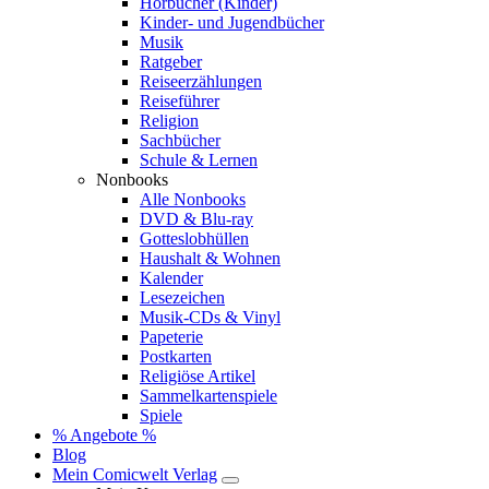
Hörbücher (Kinder)
Kinder- und Jugendbücher
Musik
Ratgeber
Reiseerzählungen
Reiseführer
Religion
Sachbücher
Schule & Lernen
Nonbooks
Alle Nonbooks
DVD & Blu-ray
Gotteslobhüllen
Haushalt & Wohnen
Kalender
Lesezeichen
Musik-CDs & Vinyl
Papeterie
Postkarten
Religiöse Artikel
Sammelkartenspiele
Spiele
% Angebote %
Blog
Mein Comicwelt Verlag