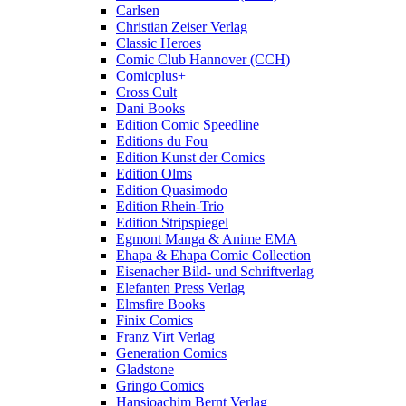
Carlsen
Christian Zeiser Verlag
Classic Heroes
Comic Club Hannover (CCH)
Comicplus+
Cross Cult
Dani Books
Edition Comic Speedline
Editions du Fou
Edition Kunst der Comics
Edition Olms
Edition Quasimodo
Edition Rhein-Trio
Edition Stripspiegel
Egmont Manga & Anime EMA
Ehapa & Ehapa Comic Collection
Eisenacher Bild- und Schriftverlag
Elefanten Press Verlag
Elmsfire Books
Finix Comics
Franz Virt Verlag
Generation Comics
Gladstone
Gringo Comics
Hansjoachim Bernt Verlag