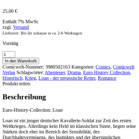
25,00
€
Enthält 7% MwSt.
zzgl.
Versand
Lieferzeit: Bei dir zuhause in ca. 2-6 Werktagen
Vorrätig
Euro-
History-
In den Warenkorb
Collection:
Comicwelt-Nummer:
3980502163
Kategorien:
Comics
,
Comicwelt
Loan
Verlag
Schlagwörter:
Abenteuer
,
Drama
,
Euro History Collection
,
1
Historisch
,
Krieg
,
Loan - der preussische Reiter
,
Romance
-
Produkt teilen:
Mondkrieg
(erweiterte
Beschreibung
Neuauflage)
Hardcover
auf
Euro-History-Collection: Loan
99
Loan ist ein junger deutscher Kavallerie-Soldat zur Zeit des ersten
Exemplare
Weltkrieges. Allerdings kein Held im klassischen Sinne, liegen seine
limitiert
Stärken doch eher im Bereich der Sensibilität, des
und
Durchhaltevermögens, des Instinktes und der übersinnlichen
nummeriert