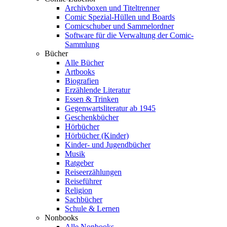
Archivboxen und Titeltrenner
Comic Spezial-Hüllen und Boards
Comicschuber und Sammelordner
Software für die Verwaltung der Comic-
Sammlung
Bücher
Alle Bücher
Artbooks
Biografien
Erzählende Literatur
Essen & Trinken
Gegenwartsliteratur ab 1945
Geschenkbücher
Hörbücher
Hörbücher (Kinder)
Kinder- und Jugendbücher
Musik
Ratgeber
Reiseerzählungen
Reiseführer
Religion
Sachbücher
Schule & Lernen
Nonbooks
Alle Nonbooks