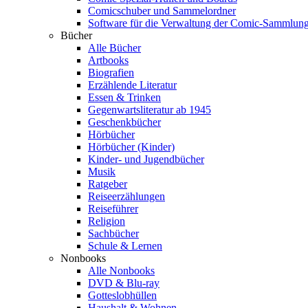
Comicschuber und Sammelordner
Software für die Verwaltung der Comic-Sammlun
Bücher
Alle Bücher
Artbooks
Biografien
Erzählende Literatur
Essen & Trinken
Gegenwartsliteratur ab 1945
Geschenkbücher
Hörbücher
Hörbücher (Kinder)
Kinder- und Jugendbücher
Musik
Ratgeber
Reiseerzählungen
Reiseführer
Religion
Sachbücher
Schule & Lernen
Nonbooks
Alle Nonbooks
DVD & Blu-ray
Gotteslobhüllen
Haushalt & Wohnen