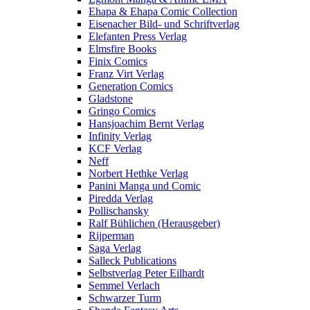
Ehapa & Ehapa Comic Collection
Eisenacher Bild- und Schriftverlag
Elefanten Press Verlag
Elmsfire Books
Finix Comics
Franz Virt Verlag
Generation Comics
Gladstone
Gringo Comics
Hansjoachim Bernt Verlag
Infinity Verlag
KCF Verlag
Neff
Norbert Hethke Verlag
Panini Manga und Comic
Piredda Verlag
Pollischansky
Ralf Bühlichen (Herausgeber)
Rijperman
Saga Verlag
Salleck Publications
Selbstverlag Peter Eilhardt
Semmel Verlach
Schwarzer Turm