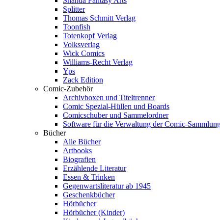
Shanda Fantasy Arts
Splitter
Thomas Schmitt Verlag
Toonfish
Totenkopf Verlag
Volksverlag
Wick Comics
Williams-Recht Verlag
Yps
Zack Edition
Comic-Zubehör
Archivboxen und Titeltrenner
Comic Spezial-Hüllen und Boards
Comicschuber und Sammelordner
Software für die Verwaltung der Comic-Sammlun
Bücher
Alle Bücher
Artbooks
Biografien
Erzählende Literatur
Essen & Trinken
Gegenwartsliteratur ab 1945
Geschenkbücher
Hörbücher
Hörbücher (Kinder)