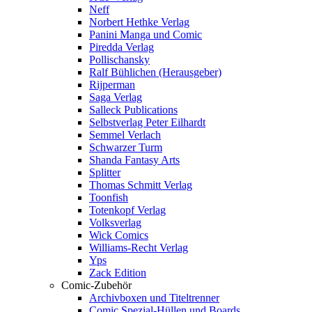
Neff
Norbert Hethke Verlag
Panini Manga und Comic
Piredda Verlag
Pollischansky
Ralf Bühlichen (Herausgeber)
Rijperman
Saga Verlag
Salleck Publications
Selbstverlag Peter Eilhardt
Semmel Verlach
Schwarzer Turm
Shanda Fantasy Arts
Splitter
Thomas Schmitt Verlag
Toonfish
Totenkopf Verlag
Volksverlag
Wick Comics
Williams-Recht Verlag
Yps
Zack Edition
Comic-Zubehör
Archivboxen und Titeltrenner
Comic Spezial-Hüllen und Boards