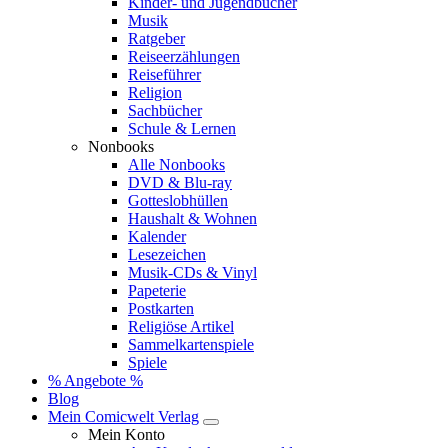
Kinder- und Jugendbücher
Musik
Ratgeber
Reiseerzählungen
Reiseführer
Religion
Sachbücher
Schule & Lernen
Nonbooks
Alle Nonbooks
DVD & Blu-ray
Gotteslobhüllen
Haushalt & Wohnen
Kalender
Lesezeichen
Musik-CDs & Vinyl
Papeterie
Postkarten
Religiöse Artikel
Sammelkartenspiele
Spiele
% Angebote %
Blog
Mein Comicwelt Verlag
Mein Konto