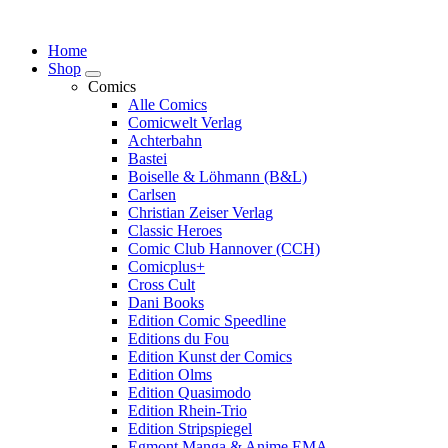
Springe
zum
Home
Inhalt
Shop
Comics
Alle Comics
Comicwelt Verlag
Achterbahn
Bastei
Boiselle & Löhmann (B&L)
Carlsen
Christian Zeiser Verlag
Classic Heroes
Comic Club Hannover (CCH)
Comicplus+
Cross Cult
Dani Books
Edition Comic Speedline
Editions du Fou
Edition Kunst der Comics
Edition Olms
Edition Quasimodo
Edition Rhein-Trio
Edition Stripspiegel
Egmont Manga & Anime EMA