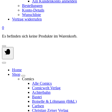
Am Kundenkonto anmelden
Bestellungen
Konto-Details
Wunschliste
Vertrag widerrufen
0
Es befinden sich keine Produkte im Warenkorb.
Home
Shop
Comics
Alle Comics
Comicwelt Verlag
Achterbahn
Bastei
Boiselle & Löhmann (B&L)
Carlsen
Christian Zeiser Verlag