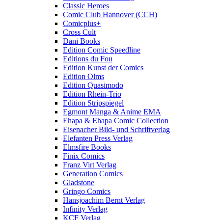
Classic Heroes
Comic Club Hannover (CCH)
Comicplus+
Cross Cult
Dani Books
Edition Comic Speedline
Editions du Fou
Edition Kunst der Comics
Edition Olms
Edition Quasimodo
Edition Rhein-Trio
Edition Stripspiegel
Egmont Manga & Anime EMA
Ehapa & Ehapa Comic Collection
Eisenacher Bild- und Schriftverlag
Elefanten Press Verlag
Elmsfire Books
Finix Comics
Franz Virt Verlag
Generation Comics
Gladstone
Gringo Comics
Hansjoachim Bernt Verlag
Infinity Verlag
KCF Verlag