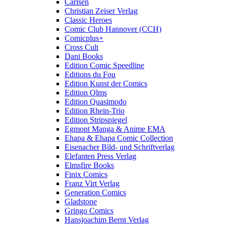
Carlsen
Christian Zeiser Verlag
Classic Heroes
Comic Club Hannover (CCH)
Comicplus+
Cross Cult
Dani Books
Edition Comic Speedline
Editions du Fou
Edition Kunst der Comics
Edition Olms
Edition Quasimodo
Edition Rhein-Trio
Edition Stripspiegel
Egmont Manga & Anime EMA
Ehapa & Ehapa Comic Collection
Eisenacher Bild- und Schriftverlag
Elefanten Press Verlag
Elmsfire Books
Finix Comics
Franz Virt Verlag
Generation Comics
Gladstone
Gringo Comics
Hansjoachim Bernt Verlag