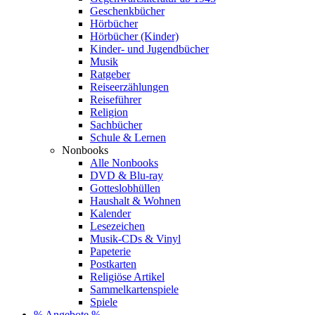
Geschenkbücher
Hörbücher
Hörbücher (Kinder)
Kinder- und Jugendbücher
Musik
Ratgeber
Reiseerzählungen
Reiseführer
Religion
Sachbücher
Schule & Lernen
Nonbooks
Alle Nonbooks
DVD & Blu-ray
Gotteslobhüllen
Haushalt & Wohnen
Kalender
Lesezeichen
Musik-CDs & Vinyl
Papeterie
Postkarten
Religiöse Artikel
Sammelkartenspiele
Spiele
% Angebote %