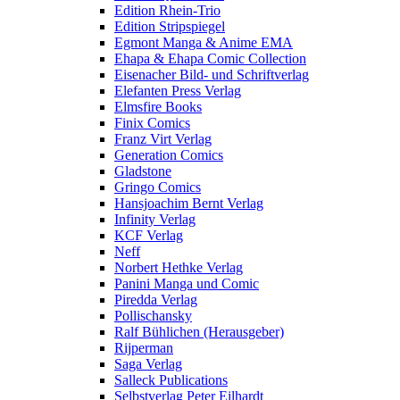
Edition Rhein-Trio
Edition Stripspiegel
Egmont Manga & Anime EMA
Ehapa & Ehapa Comic Collection
Eisenacher Bild- und Schriftverlag
Elefanten Press Verlag
Elmsfire Books
Finix Comics
Franz Virt Verlag
Generation Comics
Gladstone
Gringo Comics
Hansjoachim Bernt Verlag
Infinity Verlag
KCF Verlag
Neff
Norbert Hethke Verlag
Panini Manga und Comic
Piredda Verlag
Pollischansky
Ralf Bühlichen (Herausgeber)
Rijperman
Saga Verlag
Salleck Publications
Selbstverlag Peter Eilhardt