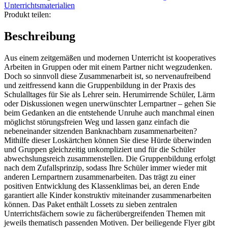
Grundschule.
Unterrichtsmaterialien
Lerngruppen
Produkt teilen:
kreativ
bilden
Beschreibung
-
mit
Aus einem zeitgemäßen und modernen Unterricht ist kooperatives
thematischen
Arbeiten in Gruppen oder mit einem Partner nicht wegzudenken.
Motiven
Doch so sinnvoll diese Zusammenarbeit ist, so nervenaufreibend
zu
und zeitfressend kann die Gruppenbildung in der Praxis des
allen
Schulalltages für Sie als Lehrer sein. Herumirrende Schüler, Lärm
Fächern
oder Diskussionen wegen unerwünschter Lernpartner – gehen Sie
(1.
beim Gedanken an die entstehende Unruhe auch manchmal einen
bis
möglichst störungsfreien Weg und lassen ganz einfach die
4.
nebeneinander sitzenden Banknachbarn zusammenarbeiten?
Klasse)
Mithilfe dieser Loskärtchen können Sie diese Hürde überwinden
Menge
und Gruppen gleichzeitig unkompliziert und für die Schüler
abwechslungsreich zusammenstellen. Die Gruppenbildung erfolgt
nach dem Zufallsprinzip, sodass Ihre Schüler immer wieder mit
anderen Lernpartnern zusammenarbeiten. Das trägt zu einer
positiven Entwicklung des Klassenklimas bei, an deren Ende
garantiert alle Kinder konstruktiv miteinander zusammenarbeiten
können. Das Paket enthält Lossets zu sieben zentralen
Unterrichtsfächern sowie zu fächerübergreifenden Themen mit
jeweils thematisch passenden Motiven. Der beiliegende Flyer gibt