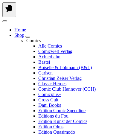
Springe
zum
Inhalt
Home
Shop
Comics
Alle Comics
Comicwelt Verlag
Achterbahn
Bastei
Boiselle & Löhmann (B&L)
Carlsen
Christian Zeiser Verlag
Classic Heroes
Comic Club Hannover (CCH)
Comicplus+
Cross Cult
Dani Books
Edition Comic Speedline
Editions du Fou
Edition Kunst der Comics
Edition Olms
Edition Quasimodo