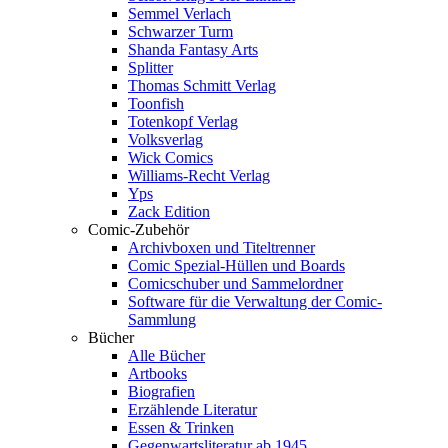
Semmel Verlach
Schwarzer Turm
Shanda Fantasy Arts
Splitter
Thomas Schmitt Verlag
Toonfish
Totenkopf Verlag
Volksverlag
Wick Comics
Williams-Recht Verlag
Yps
Zack Edition
Comic-Zubehör
Archivboxen und Titeltrenner
Comic Spezial-Hüllen und Boards
Comicschuber und Sammelordner
Software für die Verwaltung der Comic-
Sammlung
Bücher
Alle Bücher
Artbooks
Biografien
Erzählende Literatur
Essen & Trinken
Gegenwartsliteratur ab 1945