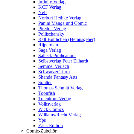
Infinity Verlag
KCF Verlag
Neff
Norbert Hethke Verlag
Panini Manga und Comic
Piredda Verlag
Pollischansky
Ralf Bühlichen (Herausgeber)
Rijperman
Saga Verlag
Salleck Publications
Selbstverlag Peter Eilhardt
Semmel Verlach
Schwarzer Turm
Shanda Fantasy Arts
Splitter
Thomas Schmitt Verlag
Toonfish
Totenkopf Verlag
Volksverlag
Wick Comics
Williams-Recht Verlag
Yps
Zack Edition
Comic-Zubehör