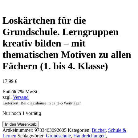
Loskärtchen für die
Grundschule. Lerngruppen
kreativ bilden – mit
thematischen Motiven zu allen
Fächern (1. bis 4. Klasse)
17,99
€
Enthält 7% MwSt.
zzgl.
Versand
Lieferzeit: Bei dir zuhause in ca. 2-6 Werktagen
Nur noch 1 vorrätig
Loskärtchen
In den Warenkorb
für
Artikelnummer:
9783403092605
Kategorien:
Bücher
,
Schule &
die
Lernen
Schlagwörter:
Grundschule
,
Handreichungen
,