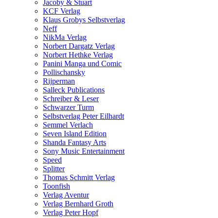
Jacoby & Stuart
KCF Verlag
Klaus Grobys Selbstverlag
Neff
NikMa Verlag
Norbert Dargatz Verlag
Norbert Hethke Verlag
Panini Manga und Comic
Pollischansky
Rijperman
Salleck Publications
Schreiber & Leser
Schwarzer Turm
Selbstverlag Peter Eilhardt
Semmel Verlach
Seven Island Edition
Shanda Fantasy Arts
Sony Music Entertainment
Speed
Splitter
Thomas Schmitt Verlag
Toonfish
Verlag Aventur
Verlag Bernhard Groth
Verlag Peter Hopf