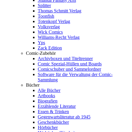
Shanda Fantasy Arts
Splitter
Thomas Schmitt Verlag
Toonfish
Totenkopf Verlag
Volksverlag
Wick Comics
Williams-Recht Verlag
Yps
Zack Edition
Comic-Zubehör
Archivboxen und Titeltrenner
Comic Spezial-Hüllen und Boards
Comicschuber und Sammelordner
Software für die Verwaltung der Comic-
Sammlung
Bücher
Alle Bücher
Artbooks
Biografien
Erzählende Literatur
Essen & Trinken
Gegenwartsliteratur ab 1945
Geschenkbücher
Hörbücher