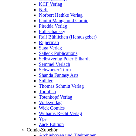
KCF Verlag
Neff
Norbert Hethke Verlag
Panini Manga und Comic
Piredda Verlag
Pollischansky
Ralf Bühlichen (Herausgeber)
Rijperman
Saga Verlag
Salleck Publications
Selbstverlag Peter Eilhardt
Semmel Verlach
Schwarzer Turm
Shanda Fantasy Arts
Splitter
Thomas Schmitt Verlag
Toonfish
Totenkopf Verlag
Volksverlag
Wick Comics
Williams-Recht Verlag
Yps
Zack Edition
Comic-Zubehör
Archivboxen und Titeltrenner