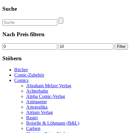
Suche
Suchen
nach:
Nach Preis filtern
Min.
Max.
Filter
Preis
Preis
Stöbern
Bücher
Comic-Zubehör
Comics
Abraham Melzer Verlag
Achterbahn
Alpha Comic-Verlag
Animagine
Artegrafika
Atrium Verlag
Bastei
Boiselle & Löhmann (B&L)
Carlsen