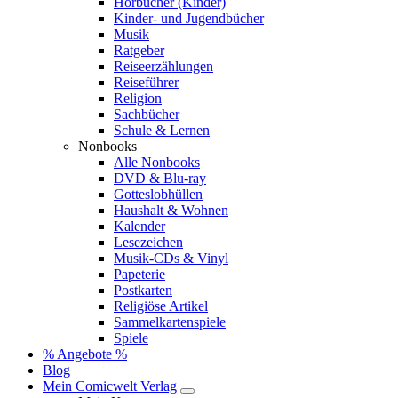
Hörbücher (Kinder)
Kinder- und Jugendbücher
Musik
Ratgeber
Reiseerzählungen
Reiseführer
Religion
Sachbücher
Schule & Lernen
Nonbooks
Alle Nonbooks
DVD & Blu-ray
Gotteslobhüllen
Haushalt & Wohnen
Kalender
Lesezeichen
Musik-CDs & Vinyl
Papeterie
Postkarten
Religiöse Artikel
Sammelkartenspiele
Spiele
% Angebote %
Blog
Mein Comicwelt Verlag