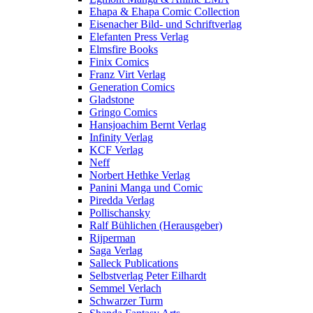
Ehapa & Ehapa Comic Collection
Eisenacher Bild- und Schriftverlag
Elefanten Press Verlag
Elmsfire Books
Finix Comics
Franz Virt Verlag
Generation Comics
Gladstone
Gringo Comics
Hansjoachim Bernt Verlag
Infinity Verlag
KCF Verlag
Neff
Norbert Hethke Verlag
Panini Manga und Comic
Piredda Verlag
Pollischansky
Ralf Bühlichen (Herausgeber)
Rijperman
Saga Verlag
Salleck Publications
Selbstverlag Peter Eilhardt
Semmel Verlach
Schwarzer Turm