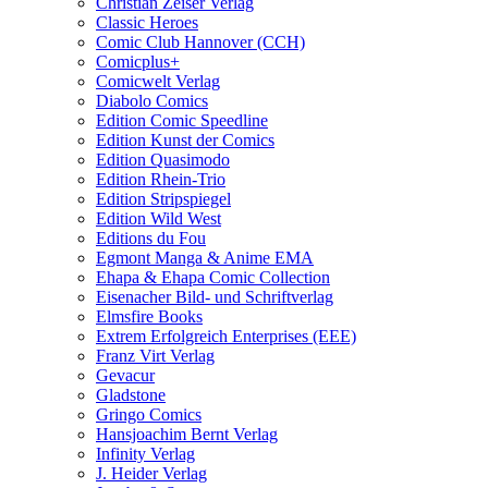
Christian Zeiser Verlag
Classic Heroes
Comic Club Hannover (CCH)
Comicplus+
Comicwelt Verlag
Diabolo Comics
Edition Comic Speedline
Edition Kunst der Comics
Edition Quasimodo
Edition Rhein-Trio
Edition Stripspiegel
Edition Wild West
Editions du Fou
Egmont Manga & Anime EMA
Ehapa & Ehapa Comic Collection
Eisenacher Bild- und Schriftverlag
Elmsfire Books
Extrem Erfolgreich Enterprises (EEE)
Franz Virt Verlag
Gevacur
Gladstone
Gringo Comics
Hansjoachim Bernt Verlag
Infinity Verlag
J. Heider Verlag