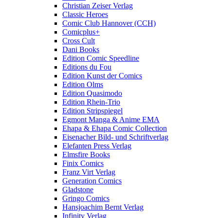
Christian Zeiser Verlag
Classic Heroes
Comic Club Hannover (CCH)
Comicplus+
Cross Cult
Dani Books
Edition Comic Speedline
Editions du Fou
Edition Kunst der Comics
Edition Olms
Edition Quasimodo
Edition Rhein-Trio
Edition Stripspiegel
Egmont Manga & Anime EMA
Ehapa & Ehapa Comic Collection
Eisenacher Bild- und Schriftverlag
Elefanten Press Verlag
Elmsfire Books
Finix Comics
Franz Virt Verlag
Generation Comics
Gladstone
Gringo Comics
Hansjoachim Bernt Verlag
Infinity Verlag