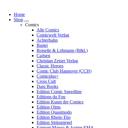
Springe
zum
Home
Inhalt
Shop
Comics
Alle Comics
Comicwelt Verlag
Achterbahn
Bastei
Boiselle & Löhmann (B&L)
Carlsen
Christian Zeiser Verlag
Classic Heroes
Comic Club Hannover (CCH)
Comicplus+
Cross Cult
Dani Books
Edition Comic Speedline
Editions du Fou
Edition Kunst der Comics
Edition Olms
Edition Quasimodo
Edition Rhein-Trio
Edition Stripspiegel
Egmont Manga & Anime EMA