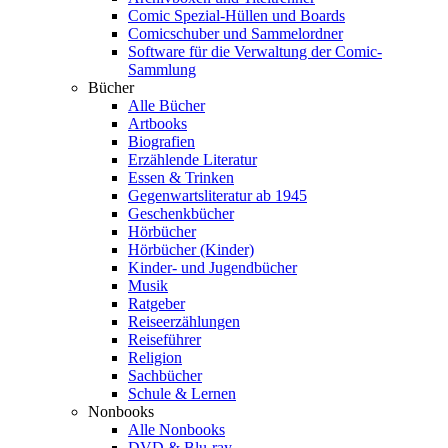
Comic Spezial-Hüllen und Boards
Comicschuber und Sammelordner
Software für die Verwaltung der Comic-
Sammlung
Bücher
Alle Bücher
Artbooks
Biografien
Erzählende Literatur
Essen & Trinken
Gegenwartsliteratur ab 1945
Geschenkbücher
Hörbücher
Hörbücher (Kinder)
Kinder- und Jugendbücher
Musik
Ratgeber
Reiseerzählungen
Reiseführer
Religion
Sachbücher
Schule & Lernen
Nonbooks
Alle Nonbooks
DVD & Blu-ray