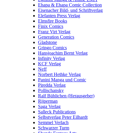
Ehapa & Ehapa Comic Collection
Eisenacher Bild- und Schriftverlag
Elefanten Press Verlag
Elmsfire Books
Finix Comics
Franz Virt Verlag
Generation Comics
Gladstone
Gringo Comics
Hansjoachim Bernt Verlag
Infinity Verlag
KCF Verlag
Neff
Norbert Hethke Verlag
Panini Manga und Comic
Piredda Verlag
Pollischansky
Ralf Bühlichen (Herausgeber)
Rijperman
Saga Verlag
Salleck Publications
Selbstverlag Peter Eilhardt
Semmel Verlach
Schwarzer Turm