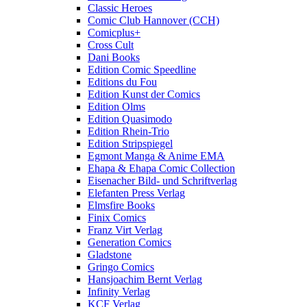
Classic Heroes
Comic Club Hannover (CCH)
Comicplus+
Cross Cult
Dani Books
Edition Comic Speedline
Editions du Fou
Edition Kunst der Comics
Edition Olms
Edition Quasimodo
Edition Rhein-Trio
Edition Stripspiegel
Egmont Manga & Anime EMA
Ehapa & Ehapa Comic Collection
Eisenacher Bild- und Schriftverlag
Elefanten Press Verlag
Elmsfire Books
Finix Comics
Franz Virt Verlag
Generation Comics
Gladstone
Gringo Comics
Hansjoachim Bernt Verlag
Infinity Verlag
KCF Verlag