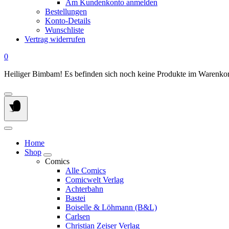
Am Kundenkonto anmelden
Bestellungen
Konto-Details
Wunschliste
Vertrag widerrufen
0
Heiliger Bimbam! Es befinden sich noch keine Produkte im Warenkorb
Home
Shop
Comics
Alle Comics
Comicwelt Verlag
Achterbahn
Bastei
Boiselle & Löhmann (B&L)
Carlsen
Christian Zeiser Verlag