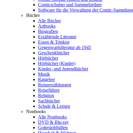
Comicschuber und Sammelordner
Software für die Verwaltung der Comic-Sammlun
Bücher
Alle Bücher
Artbooks
Biografien
Erzählende Literatur
Essen & Trinken
Gegenwartsliteratur ab 1945
Geschenkbücher
Hörbücher
Hörbücher (Kinder)
Kinder- und Jugendbücher
Musik
Ratgeber
Reiseerzählungen
Reiseführer
Religion
Sachbücher
Schule & Lernen
Nonbooks
Alle Nonbooks
DVD & Blu-ray
Gotteslobhüllen
Haushalt & Wohnen