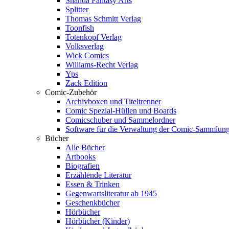
Shanda Fantasy Arts
Splitter
Thomas Schmitt Verlag
Toonfish
Totenkopf Verlag
Volksverlag
Wick Comics
Williams-Recht Verlag
Yps
Zack Edition
Comic-Zubehör
Archivboxen und Titeltrenner
Comic Spezial-Hüllen und Boards
Comicschuber und Sammelordner
Software für die Verwaltung der Comic-Sammlun
Bücher
Alle Bücher
Artbooks
Biografien
Erzählende Literatur
Essen & Trinken
Gegenwartsliteratur ab 1945
Geschenkbücher
Hörbücher
Hörbücher (Kinder)