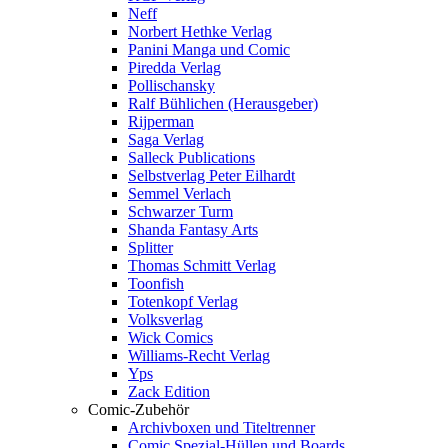
Neff
Norbert Hethke Verlag
Panini Manga und Comic
Piredda Verlag
Pollischansky
Ralf Bühlichen (Herausgeber)
Rijperman
Saga Verlag
Salleck Publications
Selbstverlag Peter Eilhardt
Semmel Verlach
Schwarzer Turm
Shanda Fantasy Arts
Splitter
Thomas Schmitt Verlag
Toonfish
Totenkopf Verlag
Volksverlag
Wick Comics
Williams-Recht Verlag
Yps
Zack Edition
Comic-Zubehör
Archivboxen und Titeltrenner
Comic Spezial-Hüllen und Boards