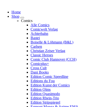
Springe
zum
Home
Inhalt
Shop
Comics
Alle Comics
Comicwelt Verlag
Achterbahn
Bastei
Boiselle & Löhmann (B&L)
Carlsen
Christian Zeiser Verlag
Classic Heroes
Comic Club Hannover (CCH)
Comicplus+
Cross Cult
Dani Books
Edition Comic Speedline
Editions du Fou
Edition Kunst der Comics
Edition Olms
Edition Quasimodo
Edition Rhein-Trio
Edition Stripspiegel
Egmont Manga & Anime EMA