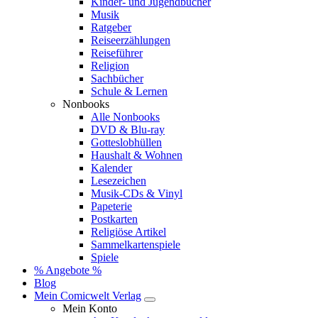
Kinder- und Jugendbücher
Musik
Ratgeber
Reiseerzählungen
Reiseführer
Religion
Sachbücher
Schule & Lernen
Nonbooks
Alle Nonbooks
DVD & Blu-ray
Gotteslobhüllen
Haushalt & Wohnen
Kalender
Lesezeichen
Musik-CDs & Vinyl
Papeterie
Postkarten
Religiöse Artikel
Sammelkartenspiele
Spiele
% Angebote %
Blog
Mein Comicwelt Verlag
Mein Konto