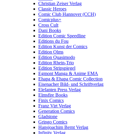
Christian Zeiser Verlag
Classic Heroes
Comic Club Hannover (CCH)
Comicplus+
Cross Cult
Dani Books
Edition Comic Speedline
Editions du Fou
Edition Kunst der Comics
Edition Olms
Edition Quasimodo
Edition Rhein-Trio
Edition Stripspiegel
Egmont Manga & Anime EMA
Ehapa & Ehapa Comic Collection
Eisenacher Bild- und Schriftverlag
Elefanten Press Verlag
Elmsfire Books
Finix Comics
Franz Virt Verlag
Generation Comics
Gladstone
Gringo Comics
Hansjoachim Bernt Verlag
Infinity Verlag