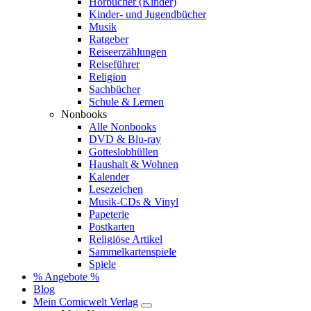
Hörbücher (Kinder)
Kinder- und Jugendbücher
Musik
Ratgeber
Reiseerzählungen
Reiseführer
Religion
Sachbücher
Schule & Lernen
Nonbooks
Alle Nonbooks
DVD & Blu-ray
Gotteslobhüllen
Haushalt & Wohnen
Kalender
Lesezeichen
Musik-CDs & Vinyl
Papeterie
Postkarten
Religiöse Artikel
Sammelkartenspiele
Spiele
% Angebote %
Blog
Mein Comicwelt Verlag