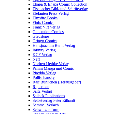
Ehapa & Ehapa Comic Collection
Eisenacher Bild- und Schriftverlag
Elefanten Press Verlag
Elmsfire Books
Finix Comics
Franz Virt Verlag
Generation Comics
Gladstone
Gringo Comics
Hansjoachim Bernt Verlag
Infinity Verlag
KCF Verlag
Neff
Norbert Hethke Verlag
Panini Manga und Comic
Piredda Verlag
Pollischansky
Ralf Bühlichen (Herausgeber)
Rijperman
Saga Verlag
Salleck Publications
Selbstverlag Peter Eilhardt
Semmel Verlach
Schwarzer Turm