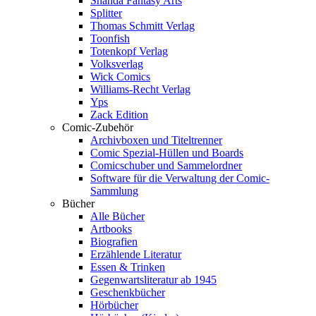
Shanda Fantasy Arts
Splitter
Thomas Schmitt Verlag
Toonfish
Totenkopf Verlag
Volksverlag
Wick Comics
Williams-Recht Verlag
Yps
Zack Edition
Comic-Zubehör
Archivboxen und Titeltrenner
Comic Spezial-Hüllen und Boards
Comicschuber und Sammelordner
Software für die Verwaltung der Comic-
Sammlung
Bücher
Alle Bücher
Artbooks
Biografien
Erzählende Literatur
Essen & Trinken
Gegenwartsliteratur ab 1945
Geschenkbücher
Hörbücher