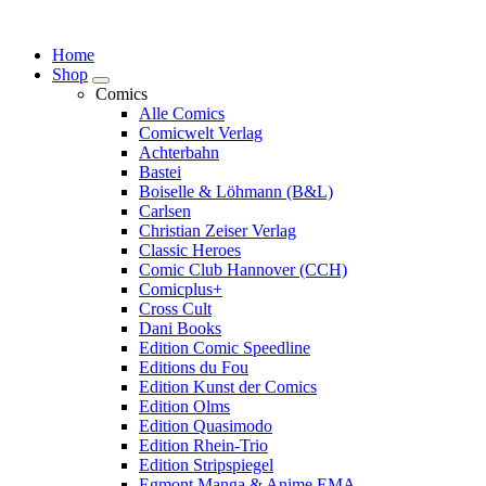
Springe
zum
Home
Inhalt
Shop
Comics
Alle Comics
Comicwelt Verlag
Achterbahn
Bastei
Boiselle & Löhmann (B&L)
Carlsen
Christian Zeiser Verlag
Classic Heroes
Comic Club Hannover (CCH)
Comicplus+
Cross Cult
Dani Books
Edition Comic Speedline
Editions du Fou
Edition Kunst der Comics
Edition Olms
Edition Quasimodo
Edition Rhein-Trio
Edition Stripspiegel
Egmont Manga & Anime EMA