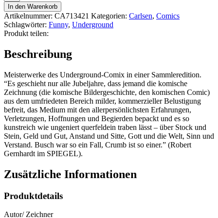
Crumb
In den Warenkorb
2:
Artikelnummer:
CA713421
Kategorien:
Carlsen
,
Comics
Sally
Schlagwörter:
Funny
,
Underground
Wabbel-
Produkt teilen:
Arsch
Menge
Beschreibung
Meisterwerke des Underground-Comix in einer Sammleredition.
“Es geschieht nur alle Jubeljahre, dass jemand die komische
Zeichnung (die komische Bildergeschichte, den komischen Comic)
aus dem umfriedeten Bereich milder, kommerzieller Belustigung
befreit, das Medium mit den allerpersönlichsten Erfahrungen,
Verletzungen, Hoffnungen und Begierden bepackt und es so
kunstreich wie ungeniert querfeldein traben lässt – über Stock und
Stein, Geld und Gut, Anstand und Sitte, Gott und die Welt, Sinn und
Verstand. Busch war so ein Fall, Crumb ist so einer.” (Robert
Gernhardt im SPIEGEL).
Zusätzliche Informationen
Produktdetails
Autor/ Zeichner