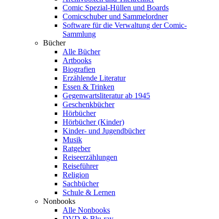
Comic Spezial-Hüllen und Boards
Comicschuber und Sammelordner
Software für die Verwaltung der Comic-
Sammlung
Bücher
Alle Bücher
Artbooks
Biografien
Erzählende Literatur
Essen & Trinken
Gegenwartsliteratur ab 1945
Geschenkbücher
Hörbücher
Hörbücher (Kinder)
Kinder- und Jugendbücher
Musik
Ratgeber
Reiseerzählungen
Reiseführer
Religion
Sachbücher
Schule & Lernen
Nonbooks
Alle Nonbooks
DVD & Blu-ray