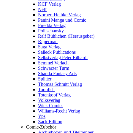
KCF Verlag
Neff
Norbert Hethke Verlag
Panini Manga und Comic
Piredda Verlag
Pollischansky
Ralf Bühlichen (Herausgeber)
Rijperman
Saga Verlag
Salleck Publications
Selbstverlag Peter Eilhardt
Semmel Verlach
Schwarzer Turm
Shanda Fantasy Arts
Splitter
Thomas Schmitt Verlag
Toonfish
Totenkopf Verlag
Volksverlag
Wick Comics
Williams-Recht Verlag
Yps
Zack Edition
Comic-Zubehör
Archivboxen und Titeltrenner